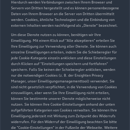
Hierdurch werden Verbindungen zwischen Ihrem Browser und
Servern von Dritten hergestellt und es können personenbezogene
Daten von Ihrem Browser an die Server von Dritten übermittelt
werden. Cookies, ähnliche Technologien und die Einbindung von
externen Inhalten werden nachfolgend als „Dienste“ bezeichnet.
Um diese Dienste nutzen zu können, benötigen wir Ihre
Einwilligung. Mit einem Klick auf "Alle akzeptieren" erteilen Sie
Ihre Einwilligung zur Verwendung aller Dienste. Sie können auch
Audi Pflegemitteltasche
einzelne Einwilligungen erteilen, indem Sie die Schieberegler für
jede Cookie-Kategorie einzeln anklicken und diese Einstellungen
Sommer
durch Klicken auf "Einstellungen speichern und fortfahren"
speichern. Falls Sie keinen der Schieberegler anklicken, werden
Damit Ihr Audi auch im Sommer glänzt: die
nur die notwendigen Cookies (z. B. der Ensighten Privacy
passende Pflege in einer Tasche.
Manager, unser Einwilligungsmanagementtool) verwendet. Sie
sind nicht gesetzlich verpflichtet, in die Verwendung von Cookies
Zur Audi Shopping World
einzuwilligen, aber wenn Sie Ihre Einwilligung nicht erteilen,
können Sie bestimmte unserer Dienste möglicherweise nicht
nutzen. Sie können Ihre Cookie-Einstellungen anhand der unten
aufgeführten Kategorien von Cookies verwalten. Sie können Ihre
Einwilligung jederzeit mit Wirkung zum Zeitpunkt des Widerrufs
widerrufen. Für den Widerruf der Einwilligung beachten Sie bitte
die "Cookie-Einstellungen" in der Fußzeile der Webseite. Weitere