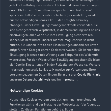
einzelne Einwilligungen erteilen, indem Sie die Schieberegler für
jede Cookie-Kategorie einzeln anklicken und diese Einstellungen
07953 98980
durch Klicken auf "Einstellungen speichern und fortfahren"
speichern. Falls Sie keinen der Schieberegler anklicken, werden
info@autohaus-model.de
nur die notwendigen Cookies (z. B. der Ensighten Privacy
Manager, unser Einwilligungsmanagementtool) verwendet. Sie
sind nicht gesetzlich verpflichtet, in die Verwendung von Cookies
Kontaktdaten herunterladen
einzuwilligen, aber wenn Sie Ihre Einwilligung nicht erteilen,
können Sie bestimmte unserer Dienste möglicherweise nicht
nutzen. Sie können Ihre Cookie-Einstellungen anhand der unten
aufgeführten Kategorien von Cookies verwalten. Sie können Ihre
Öffnungszeiten
Einwilligung jederzeit mit Wirkung zum Zeitpunkt des Widerrufs
widerrufen. Für den Widerruf der Einwilligung beachten Sie bitte
die "Cookie-Einstellungen" in der Fußzeile der Webseite. Weitere
Informationen sowie konkrete Hinweise zur Verwendung Ihrer
Service
personenbezogenen Daten finden Sie in unserer
Cookie Richtlinie
,
Geschlossen
,
öffnet am
Freitag 07:45
unserem
Datenschutzhinweis
und im
Impressum
.
Notwendige Cookies
Teile- & Zubehörverkauf
Geschlossen
,
öffnet am
Freitag 07:45
Notwendige Cookies werden benötigt, um Ihnen grundlegende
Funktionen während der Nutzung der Webseite zur Verfügung zu
stellen. Zu diesen Funktionen gehört z. B. der