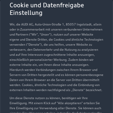
Autohaus Otto Model
Cookie und Datenfreigabe
GmbH & Co. KG
Einstellung
Servicepartner
e-tron
Wir, die AUDI AG, Auto-Union-Straße 1, 85057 Ingolstadt, allein
oder in Zusammenarbeit mit unseren verbundenen Unternehmen
und Partnern ("Wir", "Unser"), nutzen auf unserer Website
eigene und Dienste Dritter, die Cookies und ähnliche Technologien
verwenden ("Dienste"), die uns helfen, unsere Website zu
verbessern, den Datenverkehr und die Nutzung zu analysieren
und auf Ihre Interessen zugeschnittene Inhalte anzuzeigen,
einschließlich personalisierter Werbung. Zudem binden wir
externe Inhalte ein, um Ihnen diese Inhalte anzuzeigen.
Hierdurch werden Verbindungen zwischen Ihrem Browser und
Servern von Dritten hergestellt und es können personenbezogene
Daten von Ihrem Browser an die Server von Dritten übermittelt
werden. Cookies, ähnliche Technologien und die Einbindung von
externen Inhalten werden nachfolgend als „Dienste“ bezeichnet.
Um diese Dienste nutzen zu können, benötigen wir Ihre
Brettheimer Straße 18
Einwilligung. Mit einem Klick auf "Alle akzeptieren" erteilen Sie
74572 Blaufelden
Ihre Einwilligung zur Verwendung aller Dienste. Sie können auch