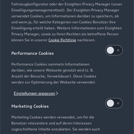
Fahrzeugkonfigurator oder der Ensighten Privacy Manager (unser
Einwilligungsmanagementtool). Der Ensighten Privacy Manager
Zurück nach oben
verwendet Cookies, um Informationen darüber zu speichern, ob
und wenn ja, für welche Kategorien von Cookies Benutzer ihre
Einwilligung erteilt haben. Weitere Informationen zum Ensighten
Modelle
Privacy Manager, sowie zu Ihren Rechten als betroffene Person
können Sie in unserer
Cookie Richtlinie
nachlesen.
Kaufen & leasen
Alle Modelle
Performance Cookies
Modelle vergleichen
Service & Zubehör
Performance Cookies sammeln Informationen
Neuwagensuche
darüber, wie unsere Webseite genutzt wird (z. B.
Elektromodelle
Anzahl der Besuche, Verweildauer). Diese Cookies
Gebrauchtwagensuche
Support
werden zur Optimierung der Webseite verwendet.
Saisonale Angebote
Plug-in-Hybride
Gebrauchtwagen
Einstellungen anpassen
Audi Services
Über Audi
Kundenservice
Finanzierung
Marketing Cookies
Garantie
Händlersuche
Aktionen & Angebote
Unternehmen
Marketing Cookies werden verwendet, um für die
Audi digital services
Benutzer relevantere und auf deren Interessen
Audi Code
Geschäftskunden
Karriere
zugeschnittene Inhalte anzubieten. Sie werden auch
myAudi